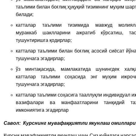
таълими билан боғлиқ ҳуқуқий тизимнинг муҳим ша
билади;
катталар таълими тизимида мавжуд молиял
мураккаб шаклларини ажратиб кўрсатиш, т
тушунтиришга қодирлар;
катталар таълими билан боғлиқ асосий сиёсат йўн
тушунчага эгадирлар;
ўз минтақасида, мамлакатида шунингдек халқ
катталар таълими соҳасида энг муҳим ижроч
тушунчага эгадирлар;
катталар таълими соҳасига тааллуқли индивидуал 
вазифалари ва манфаатларини танқидий та
имкониятига эгадирлар
Савол:
Курснинг мувафаққиятли якунлаш омиллари
Курсни мавафаққиятли якунлаш учун Сиз куйидаги нарса