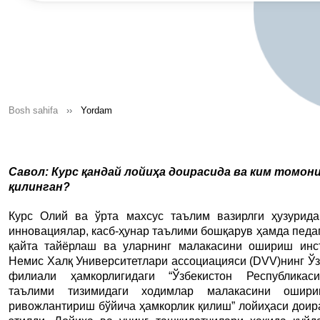
Bosh sahifa
Yordam
Савол: Курс қандай лойиҳа доирасида ва ким томо
қилинган?
Курс Олий ва ўрта махсус таълим вазирлги ҳузурида
инновациялар, касб-ҳунар таълими бошқарув ҳамда педа
қайта тайёрлаш ва уларнинг малакасини ошириш инс
Немис Халқ Университетлари ассоциацияси (DVV)нинг Ўз
филиали ҳамкорлигидаги “Ўзбекистон Республикаси
таълими тизимидаги ходимлар малакасини ошир
ривожлантириш бўйича ҳамкорлик қилиш” лойиҳаси доир