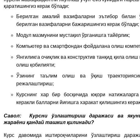
қаратишингиз керак бўлади:
Берилган амалий вазифаларни эътибор билан ў
берилган вазифаларни бажаришингиз керак бўлади;
Модул мазмунини мустақил ўрганишга тайёрлик;
Компьютер ва смартфондан фойдалана олиш компе
Янгиликга очиқлик ва конструктив танқид қила олиш 
олиш қобилияти;
Ўзининг таълим олиш ва ўқиш траекторияси
режалаштириш;
Курснинг хар бир босқичида юқори натижаларг
керакли балларни йиғишга харакат қилишингиз керак
Савол:
Курсни ўзлаштириш даражаси ва якун
жараёни қандай ташкил қилинади?
Курс давомида иштироқчиларини ўзлаштириш дараж