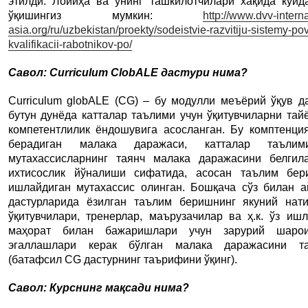
этилди. Лойиҳа ва унинг ташкилотчилари хақида куйд
ўқишингиз мумкин:
http://www.dvv-interna
asia.org/ru/uzbekistan/proekty/sodeistvie-razvitiju-sistemy-po
kvalifikacii-rabotnikov-po/
Савол: Curriculum ClobALE дастури нима?
Curriculum globALE (CG) – бу модулли меъёрий ўқув да
бутун дунёда катталар таълими учун ўқитувчиларни тай
компетентлилик ёндошувига асосланган. Бу комптенци
берадиган малака даражаси, катталар таълим
мутахассисларнинг таянч малака даражасини белгил
ихтисослик йўналиши сифатида, асосан таълим бер
ишлайдиган мутахассис олинган. Бошқача сўз билан ай
дастурларида ёзилган таълим беришнинг якуний нат
ўқитувчилари, тренерлар, маърузачилар ва ҳ.к. ўз иш
маҳорат билан бажаришлари учун зарурий шаро
эгаллашлари керак бўлган малака даражасини т
(батафсил CG дастурнинг таърифини ўқинг).
Савол: Курснинг мақсади нима?