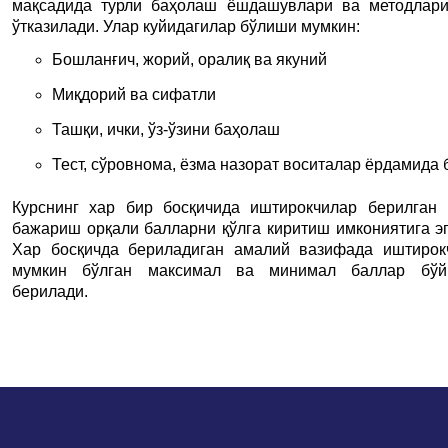
мақсадида турли баҳолаш ёшдашувлари ва методлар
ўтказилади. Улар куйидагилар бўлиши мумкин:
Бошланғич, жорий, оралиқ ва якуний
Миқдорий ва сифатли
Ташқи, ички, ўз-ўзини баҳолаш
Тест, сўровнома, ёзма назорат воситалар ёрдамида 
Курснинг хар бир босқичида иштирокчилар берилган
бажариш орқали балларни қўлга киритиш имкониятига эг
Хар босқичда бериладиган амалий вазифада иштиро
мумкин бўлган максимал ва минимал баллар бўй
берилади.