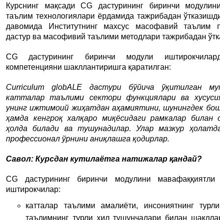
Курснинг мақсади CG дастурининг биринчи модулин
таълим технологиялари ёрдамида тажрибадан ўтказишди
давомида Институтнинг махсус масофавий таълим п
дастур ва масофивий таълими методлари тажрибадан ўтк
CG дастурининг биринчи модули иштирокчилард
компетенцияни шакллантиришга қаратилган:
Curriculum globALE дастури бўйича ўқитилган мут
катталар таълими сектори функциялари ва хусуси
унинг ижтимоий жиҳатдан аҳамиятини, шунингдек бо
ҳамда кенгроқ халқаро миқёсидаги рамкалар билан
ҳолда билади ва тушунадилар. Улар мазкур ҳолатд
профессионал ўрнини аниқлашга қодирлар.
Савол: Курсдан кутилаётга натижалар қандай?
CG дастурининг биринчи модулини мавафаққиятли 
иштирокчилар:
катталар таълими амалиёти, инсониятнинг турл
таълимнинг турли хил тушунчалари билан шаклла