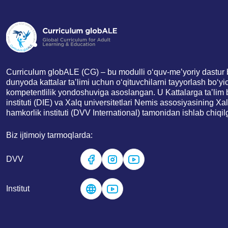
Curriculum globALE (CG) – bu modulli o‘quv-meʼyoriy dastur b
dunyoda kattalar taʼlimi uchun o‘qituvchilarni tayyorlash bo‘yi
kompetentlilik yondoshuviga asoslangan. U Kattalarga taʼlim
instituti (DIE) va Xalq universitetlari Nemis assosiyasining Xa
hamkorlik instituti (DVV International) tamonidan ishlab chiqil
Biz ijtimoiy tarmoqlarda:
DVV
Institut