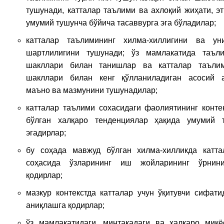
тушунади, катталар таълими ва ахлоқий жиҳати, э
умумий тушунча бўйича тасаввурга эга бўладилар;
катталар таълимининг хилма-хиллигини ва ун
шартлилигини тушунади; ўз мамлакатида таъли
шакллари билан танишлар ва катталар таълим
шакллари билан кенг қўлланиладиган асосий а
маъно ва мазмунини тушунадилар;
катталар таълими сохасидаги фаолиятининг контек
бўлган халқаро тенденциялар ҳақида умумий т
эгадирлар;
бу соҳада мавжуд бўлган хилма-хилликда катт
соҳасида ўзларининг иш жойларининг ўрнин
қодирлар;
мазкур контекстда катталар учун ўқитувчи сифати
аниқлашга қодирлар;
ўз мамлакатидаги, минтақадаги ва халқаро миқё