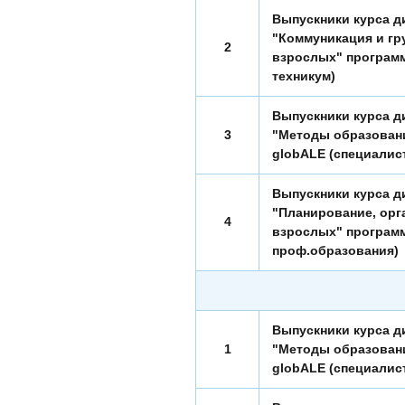
Выпускники курса д
"Коммуникация и гр
2
взрослых" программы
техникум)
Выпускники курса д
3
"Методы образовани
globALE (специалис
Выпускники курса д
"Планирование, орг
4
взрослых" программ
проф.образования)
Выпускники курса д
1
"Методы образовани
globALE (специалис