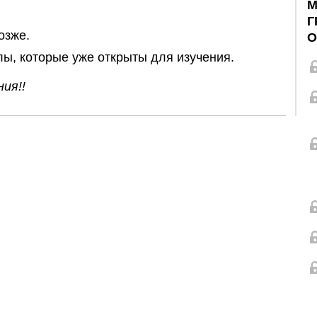
М
Г
озже.
О
лы, которые уже открыты для изучения.
ия!!